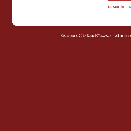
tassen
Imita
Copyright © 2013 RapidPCFix.co.uk All rights res