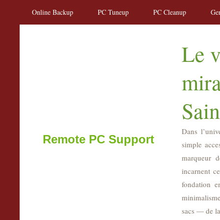
Online Backup
PC Tuneup
PC Cleanup
Gen
Le v
mira
Sain
Dans l’univ
Remote PC Support
simple acces
marqueur d
incarnent c
fondation e
minimalisme 
sacs — de la