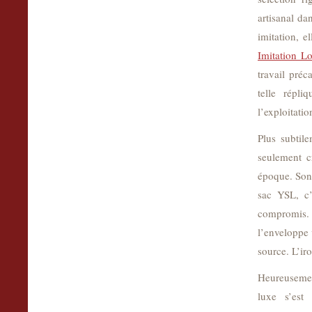
artisanal d
imitation, e
Imitation L
travail préc
telle répl
l’exploitati
Plus subtil
seulement c
époque. Son 
sac YSL, c’
compromis
l’enveloppe 
source. L’iro
Heureusemen
luxe s’est