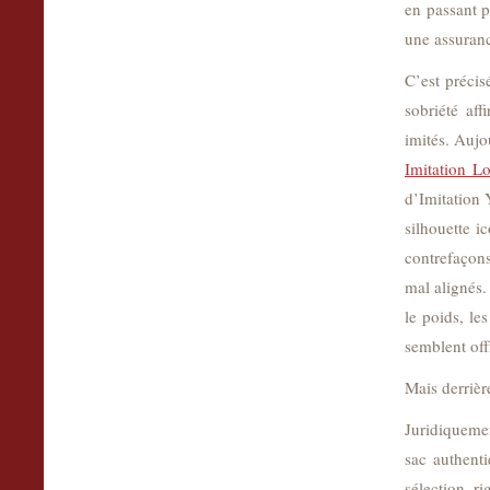
en passant p
une assuranc
C’est précis
sobriété af
imités. Aujo
Imitation L
d’Imitation 
silhouette i
contrefaçons
mal alignés.
le poids, les
semblent off
Mais derrièr
Juridiquemen
sac authenti
sélection r